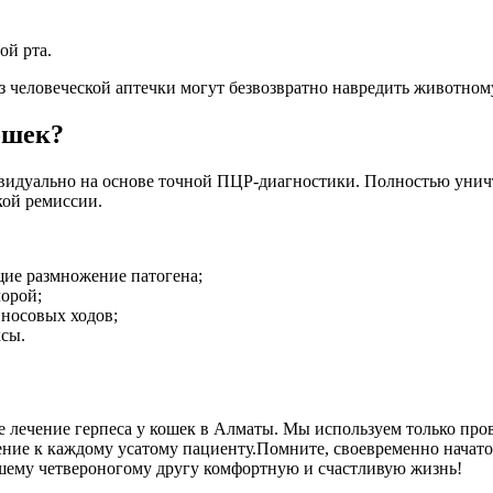
ой рта.
з человеческой аптечки могут безвозвратно навредить животном
ошек?
видуально на основе точной ПЦР-диагностики. Полностью уничто
кой ремиссии.
ие размножение патогена;
орой;
носовых ходов;
сы.
е лечение герпеса у кошек в Алматы. Мы используем только пр
ние к каждому усатому пациенту.Помните, своевременно начатое
ашему четвероногому другу комфортную и счастливую жизнь!