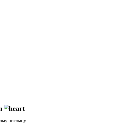
ы
дому питомцу