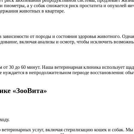
т риск заболеваний репродуктивной системы, продлевает жизнь
 пиометры, а у собак снижается риск простатита и опухолей яи
одержания животных в квартире.
в зависимости от породы и состояния здоровья животного. Одна
дование, включая анализы и осмотр, чтобы исключить возможны
 от 30 до 60 минут. Наша ветеринарная клиника использует щад
е нуждается в непродолжительном периоде восстановления: обы
ике «ЗооВита»
ходу.
 ветеринарных услуг, включая стерилизацию кошек и собак. Мы