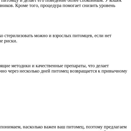
 питомцу и делает его поведение более спокойным. У кошек
чников. Кроме того, процедура помогает снизить уровень
ко стерилизовать можно и взрослых питомцев, если нет
е риски.
ящие методики и качественные препараты, что делает
чно через несколько дней питомец возвращается к привычному
 понимаем, насколько важен ваш питомец, поэтому предлагаем