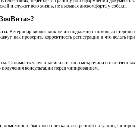
 путешествиях, переезде за границу или оформлении документо
кожей и служит всю жизнь, не вызывая дискомфорта у собаки.
«ЗооВита»?
ркоза. Ветеринар вводит микрочип подкожно с помощью стерильн
ажут, как проверить корректность регистрации и что делать при
ы. Стоимость услуги зависит от типа микрочипа и включенных п
ь получения консультации перед чипированием.
и возможность быстрого поиска в экстренной ситуации, чипиро