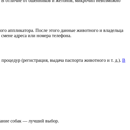
в. В отличие от ошейников и жетонов, микрочип невозможно
ого аппликатора. После этого данные животного и владельца
 смене адреса или номера телефона.
роцедур (регистрация, выдача паспорта животного и т. д.).
В
вание собак — лучший выбор.