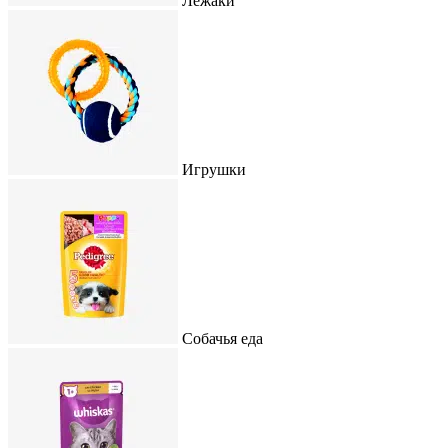
Лежаки
Игрушки
Собачья еда