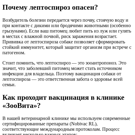
Почему лептоспироз опасен?
Возбудитель болезни передается через почву, стоячую воду и
при контакте с дикими или бродячими животными (особенно
грызунами). Если ваш питомец любит пить из луж или гулять
в местах с влажной почвой, риск заражения возрастает.
Прививка от лептоспироза собаке позволяет сформировать
стойкий иммунитет, который защитит организм при встрече с
патогеном.
Стоит помнить, что лептоспироз — это зооантропоноз. Это
значит, что заболевший питомец может стать источником
инфекции для владельца. Поэтому вакцинация собаки от
лептоспироза — это ответственная забота о здоровье всей
семьи.
Как проходит вакцинация в клинике
«ЗооВита»?
В нашей ветеринарной клинике мы используем современные
сертифицированные препараты (Nobivac RL),
соответствующие международным протоколам. Процесс
включает несколько важных этапов: